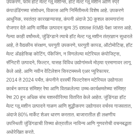
उपकरण, फोम हॉट मेल्ट ग्लू मशीन्स, हॉट मेल्ट ग्लू मशीन आणि स्प्रे
कंपाउंडिंगच्या संशोधन, विकास आणि निर्मितीमध्ये विशेष आहे. उपकरणे
आधुनिक, स्वतंत्र कारखान्यासह, कंपनी अंदाजे 30 कुशल कामगारांना
रोजगार देते आणि वार्षिक उत्पादन मूल्य 35 दशलक्ष RMB पेक्षा जास्त आहे.
गेल्या काही वर्षांमध्ये, जुंडिंग्डाने त्याचे हॉट मेल्ट ग्लू मशीन तंत्रज्ञान सुधारले
आहे, ते वैद्यकीय संरक्षण, घरगुती उपकरणे, घरगुती कापड, ऑटोमोटिव्ह, हॉट
मेल्ट ॲडहेसिव्ह कोटिंग, पॅकेजिंग, न विणलेल्या मटेरियल कंपोजिट्स,
सॅनिटरी उत्पादने, फिल्टर, यासह विविध उद्योगांमध्ये मोठ्या प्रमाणावर लागू
केले आहे. आणि नवीन वेंटिलेशन सिस्टममध्ये एअर प्युरिफायर.
2014 ते 2024 पर्यंत, कंपनीने दरवर्षी फिल्टरेशन मटेरियल उद्योगाला
कार्बन कापड संमिश्र रेषा आणि वितळलेल्या उच्च-कार्यक्षमतेच्या संमिश्र
रेषा 20 हून अधिक संच यशस्वीरित्या वितरित केले आहेत. जुंडिंगडा हॉट
मेल्ट ग्लू मशीन उत्पादने गाळण आणि शुद्धीकरण उद्योगावर वर्चस्व गाजवतात,
अंदाजे 80% मार्केट शेअर धारण करतात. बाजारातील ही लक्षणीय
उपस्थिती जुंडिंगडाची तिच्या क्षेत्रातील नाविन्य आणि गुणवत्तेची वचनबद्धता
अधोरेखित करते.