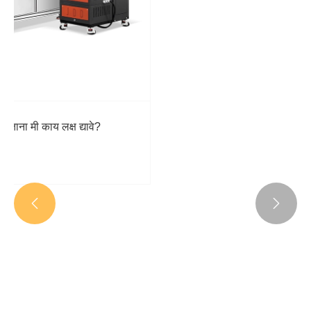
युरेशिया पॅकेजिंग 2024, इस्तंबूल, तुर्की येथे रुयान
जुंडिंगडा मशिनरी कं, लि.
अधिक प i हा >>

