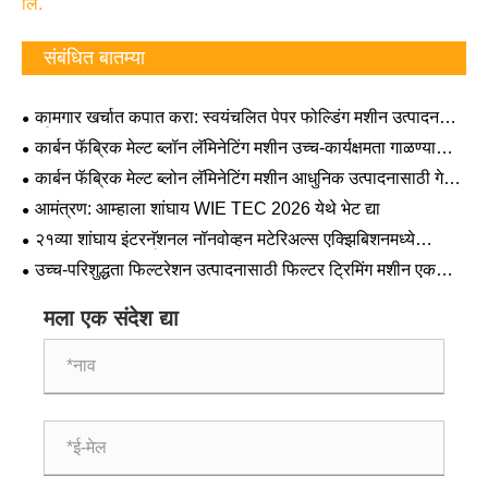
लि.
संबंधित बातम्या
कामगार खर्चात कपात करा: स्वयंचलित पेपर फोल्डिंग मशीन उत्पादन
कार्यक्षमता कशी वाढवते
कार्बन फॅब्रिक मेल्ट ब्लॉन लॅमिनेटिंग मशीन उच्च-कार्यक्षमता गाळण्याची
प्रक्रिया किंवा पध्दती आणि संमिश्र सामग्री तयार करण्यासाठी आवश्यक
कार्बन फॅब्रिक मेल्ट ब्लोन लॅमिनेटिंग मशीन आधुनिक उत्पादनासाठी गेम
का आहे
चेंजर का आहे
आमंत्रण: आम्हाला शांघाय WIE TEC 2026 येथे भेट द्या
२१व्या शांघाय इंटरनॅशनल नॉनवोव्हन मटेरिअल्स एक्झिबिशनमध्ये
जुंडिंगडा मशिनरी पदार्पण करणार आहे (SINCE)
उच्च-परिशुद्धता फिल्टरेशन उत्पादनासाठी फिल्टर ट्रिमिंग मशीन एक
प्रमुख तंत्रज्ञान का बनत आहे?
मला एक संदेश द्या