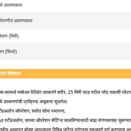
्जा आवश्यकता
्यावरणीय आवश्यकता
िमाण (मिमी)
जन (किलो)
ादन वैशिष्ट्ये
च-सामर्थ्य स्क्वेअर वेल्डिंग उपकरणे शरीर, 15 मिमी जाड स्टील प्लेट तळाशी प्लेट
ुळे उपकरणांची प्रक्रिया अचूकता सुधारेल;
टँडअलोन ऑपरेशन, सर्वात सोपा स्थापना;
d स्टँडअलोन, साध्या ऑपरेशन सेटिंग्ज चालविण्यासाठी बाह्य संगणकासह जुळण्य
वीय अध्यापन बॉक्स आपल्याला विविध जटिल प्रोग्राम सहजपणे पूर्ण करण्यास अनुमती