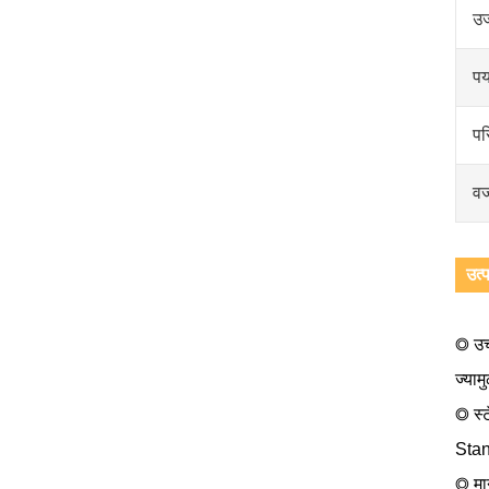
उर
पर
पर
व
उत्प
◎ उच्
ज्याम
◎ स्
Stan
◎ मान