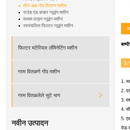
तीन-अक्ष गोंद वितरण मशीन
राउंड एंड कव्हर ग्लूइंग मशीन
मध्यम लाइन ग्लूइंग मशीन
स्वयंचलित फिल्टर ग्लूइंग मशीन
उत
बाष्प
फिल्टर मटेरियल लॅमिनेटिंग मशीन
1: 
गरम वितळणे गोंद मशीन
1. स्
2. प्

गरम वितळलेले सुटे भाग
3. म
4. स
5. ए
नवीन उत्पादन
येऊ 