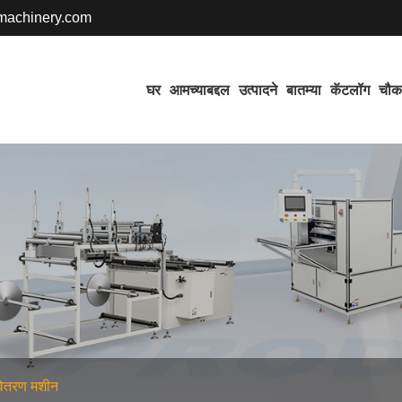
achinery.com
घर
आमच्याबद्दल
उत्पादने
बातम्या
कॅटलॉग
चौक
 वितरण मशीन