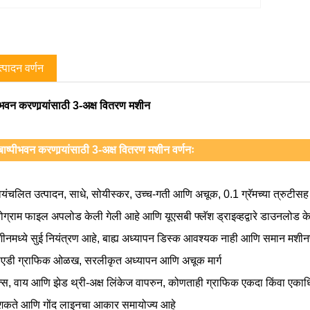
्पादन वर्णन
ीभवन करणार्‍यांसाठी 3-अक्ष वितरण मशीन
बाष्पीभवन करणार्‍यांसाठी 3-अक्ष वितरण मशीन वर्णनः
वयंचलित उत्पादन, साधे, सोयीस्कर, उच्च-गती आणि अचूक, 0.1 ग्रॅमच्या त्रुटीसह म
रोग्राम फाइल अपलोड केली गेली आहे आणि यूएसबी फ्लॅश ड्राइव्हद्वारे डाउनलोड 
शीनमध्ये सुई नियंत्रण आहे, बाह्य अध्यापन डिस्क आवश्यक नाही आणि समान मशीनप
ीएडी ग्राफिक ओळख, सरलीकृत अध्यापन आणि अचूक मार्ग
क्स, वाय आणि झेड थ्री-अक्ष लिंकेज वापरुन, कोणताही ग्राफिक एकदा किंवा एका
शकते आणि गोंद लाइनचा आकार समायोज्य आहे