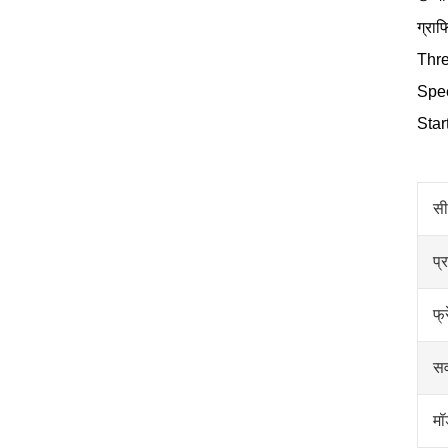
ग्राफ
Three
Speed
Start
सी
प्
फ्
सर
मॉ