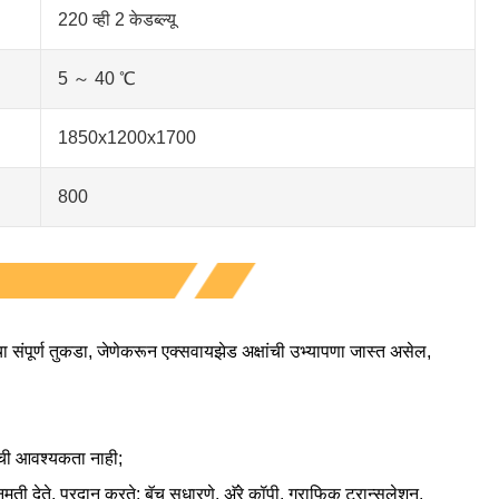
220 व्ही 2 केडब्ल्यू
5 ～ 40 ℃
1850x1200x1700
800
चा संपूर्ण तुकडा, जेणेकरून एक्सवायझेड अक्षांची उभ्यापणा जास्त असेल,
ाची आवश्यकता नाही;
 देते, प्रदान करते: बॅच सुधारणे, अ‍ॅरे कॉपी, ग्राफिक ट्रान्सलेशन,