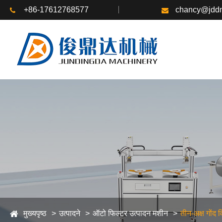
+86-17612768577
chancy@jddm
मुख्यपृष्ठ
उत्पादने
ऑटो फिल्टर उत्पादन मशीन
तीन-अक्ष गोंद