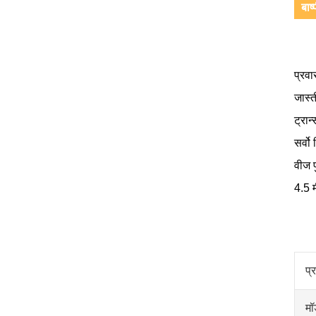
बाष
प्रव
जास्
ट्रान
सर्वो
वीज प
4.5 
प्
मॉ