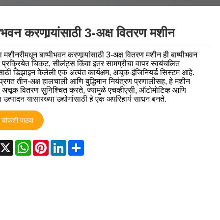
தமிழ்
తెలుగు
नेपाली
पीभवन करणार्‍यांसाठी 3-अक्ष वितरण मशीन
български
ລາວ
Latine
ा मशीनरीमधून बाष्पीभवन करणार्‍यांसाठी 3-अक्ष वितरण मशीन ही बाष्पीभवन
Euskal
Azərbaycan
 प्रक्रियेत चिकट, सीलंट्स किंवा इतर सामग्रीचा वापर स्वयंचलित
Slovenský jazyk
ाठी डिझाइन केलेली एक अत्यंत कार्यक्षम, अचूक-इंजिनियर्ड सिस्टम आहे.
Lietuvos
Eesti Keel
Română
ा प्रगत तीन-अक्ष हालचाली आणि बुद्धिमान नियंत्रण प्रणालीसह, हे मशीन
 अचूक वितरण सुनिश्चित करते, ज्यामुळे एचव्हीएसी, ऑटोमोटिव्ह आणि
त्पादन यासारख्या उद्योगांसाठी हे एक अपरिहार्य साधन बनते.
मराठी
Srpski језик
चौकशी पाठवा
acebook
X
WhatsApp
Pinterest
LinkedIn
Share