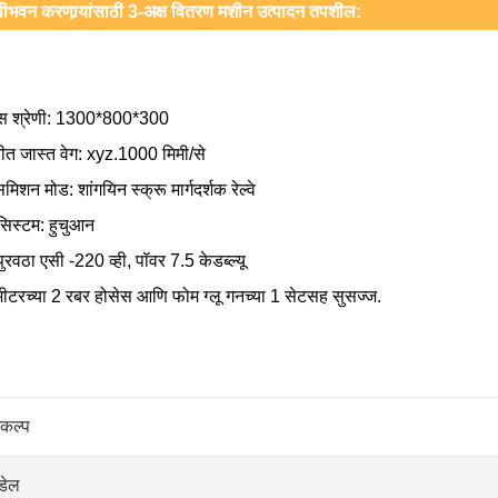
्पीभवन करणार्‍यांसाठी 3-अक्ष वितरण मशीन उत्पादन तपशील:
ास श्रेणी: 1300*800*300
तीत जास्त वेग: xyz.1000 मिमी/से
्समिशन मोड: शांगयिन स्क्रू मार्गदर्शक रेल्वे
 सिस्टम: हुचुआन
ुरवठा एसी -220 व्ही, पॉवर 7.5 केडब्ल्यू
मीटरच्या 2 रबर होसेस आणि फोम ग्लू गनच्या 1 सेटसह सुसज्ज.
रकल्प
डेल