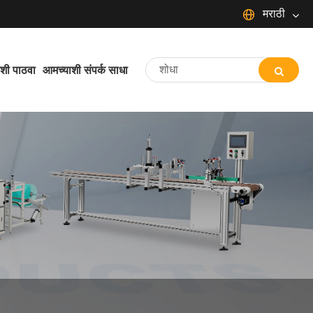
मराठी
English
Español
Português
शी पाठवा
आमच्याशी संपर्क साधा
Français
Deutsch
日本語
Italiano
Nederlands
ภาษาไทย
Svenska
magyar
한국어
বাংলা ভাষার
Dansk
Suomi
Pilipino
Türkçe
Gaeilge
Indonesia
Norsk‎
تمل
ελληνικά
український
Javanese