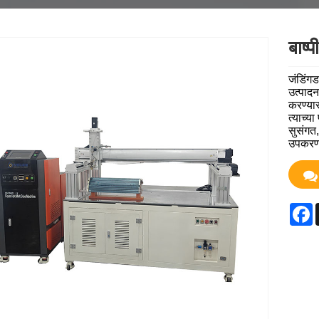
बाष्
जंडिंगड
उत्पादन
करण्यास
त्याच्य
सुसंगत,
उपकरण उ
F