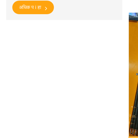
अधिक प i हा